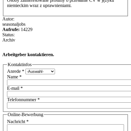
Osoby zainteresowane prosimy o przesłanie CV w języku
niemieckim wraz z uprawnieniami.
Autor:
seasonaljobs
Aufrufe:
14229
Status:
Archiv
Arbeitgeber kontaktieren.
Kontaktinfos
Anrede
*
Name
*
E-mail
*
Telefonnummer
*
Online-Bewerbung
Nachricht
*