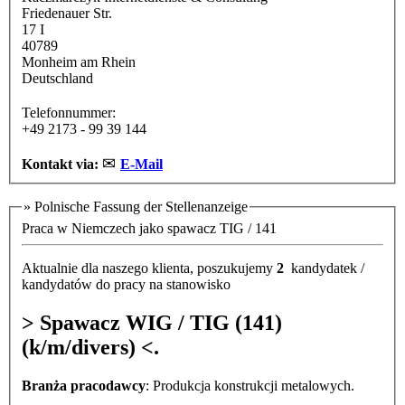
Friedenauer Str.
17 I
40789
Monheim am Rhein
Deutschland
Telefonnummer:
+49 2173 - 99 39 144
✉
Kontakt via:
E-Mail
» Polnische Fassung der Stellenanzeige
Übersetzung Gruppe
Praca w Niemczech jako spawacz TIG / 141
Aktualnie dla naszego klienta, poszukujemy
2
kandydatek /
kandydatów do pracy na stanowisko
> Spawacz WIG / TIG (141)
(k/m/divers) <.
Branża pracodawcy
: Produkcja konstrukcji metalowych.