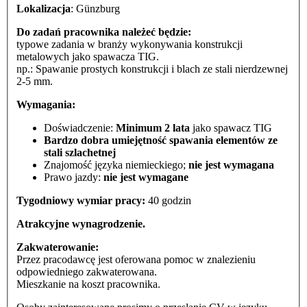
Lokalizacja
: Günzburg
Do zadań pracownika należeć będzie:
typowe zadania w branży wykonywania konstrukcji
metalowych jako spawacza TIG.
np.: Spawanie prostych konstrukcji i blach ze stali nierdzewnej
2-5 mm.
Wymagania:
Doświadczenie:
Minimum 2 lata
jako spawacz TIG
Bardzo dobra umiejętność spawania elementów ze
stali szlachetnej
Znajomość języka niemieckiego;
nie jest wymagana
Prawo jazdy:
nie jest wymagane
Tygodniowy wymiar pracy:
40 godzin
Atrakcyjne wynagrodzenie.
Zakwaterowanie:
Przez pracodawcę jest oferowana pomoc w znalezieniu
odpowiedniego zakwaterowana.
Mieszkanie na koszt pracownika.